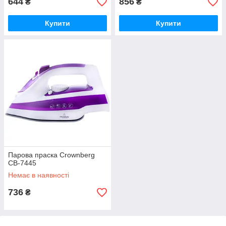
644
856
₴
₴
Купити
Купити
Парова праска Crownberg
CB-7445
Немає в наявності
736
₴