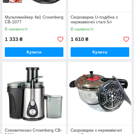
Мультимейкер 4в1 Crownberg
Скороварка U-подібна з
CB-1077
нержавіючої сталі 5л
В наявності
В наявності
1 333
1 610
₴
₴
Купити
Купити
Соковитискач Crownberg CB-
Скороварка з нержавіючої