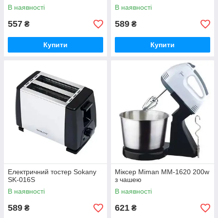
В наявності
В наявності
557
589
₴
₴
Купити
Купити
Електричний тостер Sokany
Міксер Miman MM-1620 200w
SK-016S
з чашею
В наявності
В наявності
589
621
₴
₴