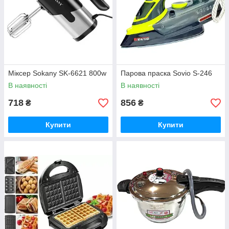
Міксер Sokany SK-6621 800w
Парова праска Sovio S-246
В наявності
В наявності
718
856
₴
₴
Купити
Купити