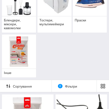
Блендери,
Тостери,
Праски
міксери,
мультимейкери
кавомолки
Інше
Сортування
0
Фільтри