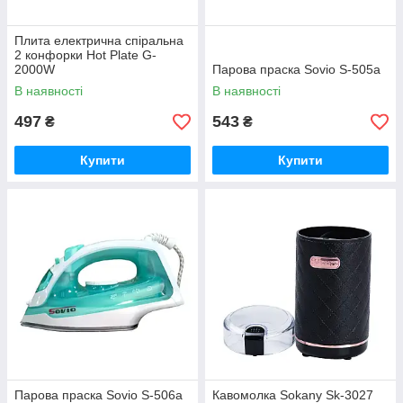
Плита електрична спіральна
2 конфорки Hot Plate G-
2000W
Парова праска Sovio S-505a
В наявності
В наявності
497
543
₴
₴
Купити
Купити
Парова праска Sovio S-506a
Кавомолка Sokany Sk-3027