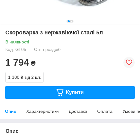
Скороварка з нержавіючої сталі 5л
В наявності
Код: Gl-05
Опт і роздріб
1 794
₴
1 380 ₴
від 2 шт.
Купити
Опис
Характеристики
Доставка
Оплата
Умови п
Опис