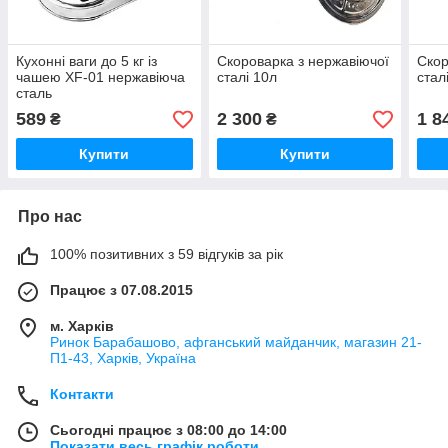
Кухонні ваги до 5 кг із
Скороварка з нержавіючої
Скор
чашею XF-01 нержавіюча
сталі 10л
стал
сталь
589
2 300
1 8
₴
₴
Купити
Купити
Про нас
100% позитивних з 59 відгуків за рік
Працює з 07.08.2015
м. Харків
Ринок Барабашово, афганський майданчик, магазин 21-
П1-43, Харків, Україна
Контакти
Сьогодні працює з 08:00 до 14:00
Показати весь графік роботи