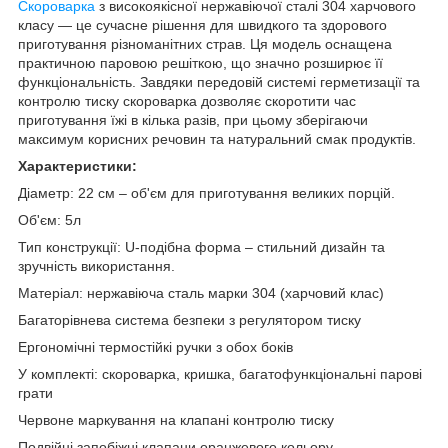
Скороварка
з високоякісної нержавіючої сталі 304 харчового
класу — це сучасне рішення для швидкого та здорового
приготування різноманітних страв. Ця модель оснащена
практичною паровою решіткою, що значно розширює її
функціональність. Завдяки передовій системі герметизації та
контролю тиску скороварка дозволяє скоротити час
приготування їжі в кілька разів, при цьому зберігаючи
максимум корисних речовин та натуральний смак продуктів.
Характеристики:
Діаметр: 22 см – об'єм для приготування великих порцій.
Об'єм: 5л
Тип конструкції: U-подібна форма – стильний дизайн та
зручність використання.
Матеріал: нержавіюча сталь марки 304 (харчовий клас)
Багаторівнева система безпеки з регулятором тиску
Ергономічні термостійкі ручки з обох боків
У комплекті: скороварка, кришка, багатофункціональні парові
грати
Червоне маркування на клапані контролю тиску
Подвійні запобіжні клапани оранжевого кольору