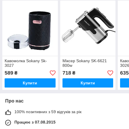
Кавомолка Sokany Sk-
Міксер Sokany SK-6621
Каво
3027
800w
302
589
718
635
₴
₴
Купити
Купити
Про нас
100% позитивних з 59 відгуків за рік
Працює з 07.08.2015