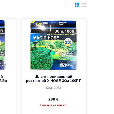
ий
Шланг поливальний
2.5м
розтяжний X HOSE 30м 100FT
2063
230 ₴
Немає в наявності