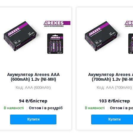
Акумулятор Arexes ААА
Акумулятор Arexes
(600mAh) 1.2v (NI-MH)
(700mAh) 1.2v (NI-M
AAA (600mAh)
AAA (700mAh)
94 ₴/блістер
103 ₴/блістер
В наявності
Оптом і в роздріб
В наявності
Оптом і в р
Купити
Купити