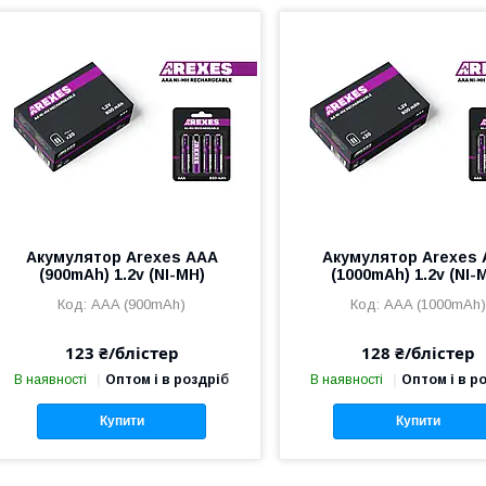
Акумулятор Arexes ААА
Акумулятор Arexes
(900mAh) 1.2v (NI-MH)
(1000mAh) 1.2v (NI-
AAA (900mAh)
AAA (1000mAh)
123 ₴/блістер
128 ₴/блістер
В наявності
Оптом і в роздріб
В наявності
Оптом і в р
Купити
Купити