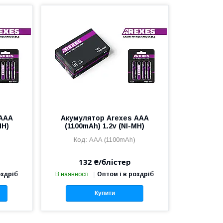
 ААА
Акумулятор Arexes ААА
MH)
(1100mAh) 1.2v (NI-MH)
AAA (1100mAh)
132 ₴/блістер
оздріб
В наявності
Оптом і в роздріб
Купити