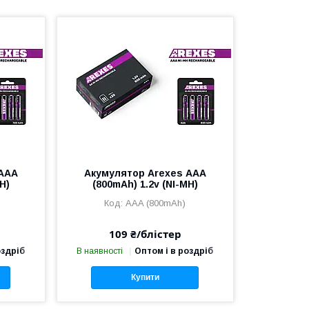
 ААА
Акумулятор Arexes ААА
H)
(800mAh) 1.2v (NI-MH)
AAA (800mAh)
109 ₴/блістер
оздріб
В наявності
Оптом і в роздріб
Купити