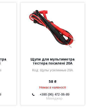
тра
Щупи для мультиметра
і
тестера посилені 20A
е
Щупы усиленные 20A
58 ₴
Немає в наявності
9
+380 (96) 472-06-89
Менеджер