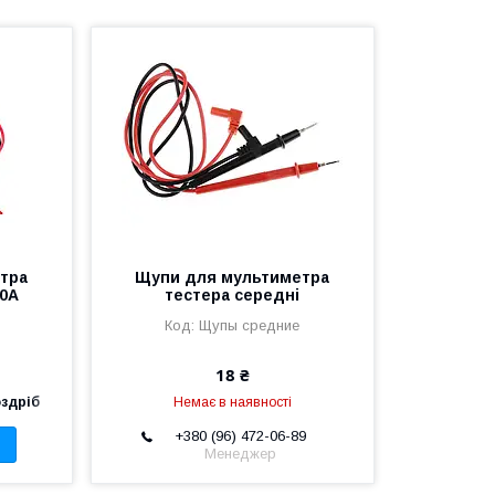
тра
Щупи для мультиметра
10A
тестера середні
Щупы средние
18 ₴
оздріб
Немає в наявності
+380 (96) 472-06-89
Менеджер