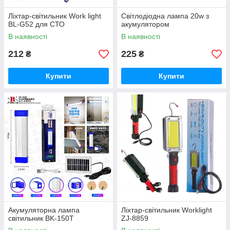
Ліхтар-світильник Work light
Світлодіодна лампа 20w з
BL-G52 для СТО
акумулятором
В наявності
В наявності
212
225
₴
₴
Купити
Купити
Акумуляторна лампа
Ліхтар-світильник Worklight
світильник BK-150T
ZJ-8859