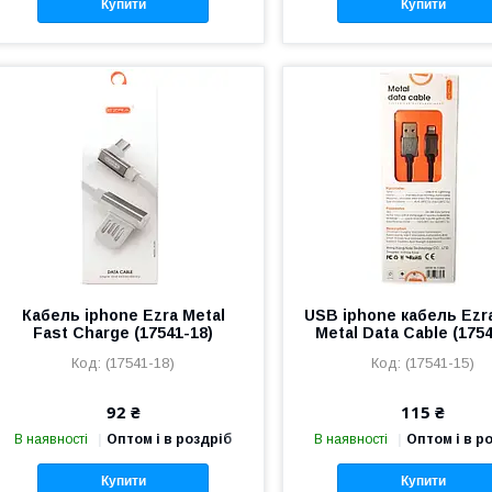
Купити
Купити
Кабель iphone Ezra Metal
USB iphone кабель Ezr
Fast Charge (17541-18)
Metal Data Cable (1754
(17541-18)
(17541-15)
92 ₴
115 ₴
В наявності
Оптом і в роздріб
В наявності
Оптом і в р
Купити
Купити