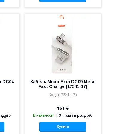
a DC04
Кабель Micro Ezra DC09 Metal
Fast Charge (17541-17)
(17541-17)
161 ₴
оздріб
В наявності
Оптом і в роздріб
Купити