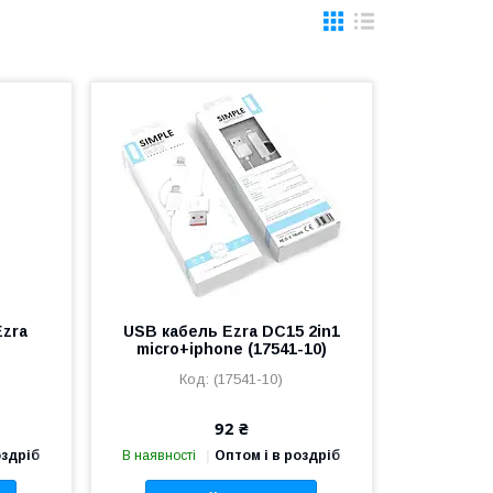
Ezra
USB кабель Ezra DC15 2in1
micro+iphone (17541-10)
(17541-10)
92 ₴
оздріб
В наявності
Оптом і в роздріб