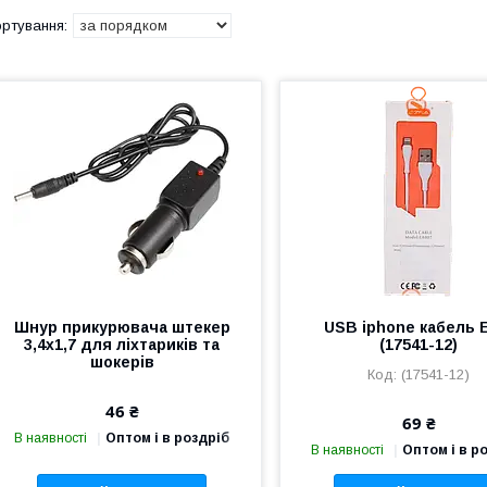
Шнур прикурювача штекер
USB iphone кабель 
3,4х1,7 для ліхтариків та
(17541-12)
шокерів
(17541-12)
46 ₴
69 ₴
В наявності
Оптом і в роздріб
В наявності
Оптом і в р