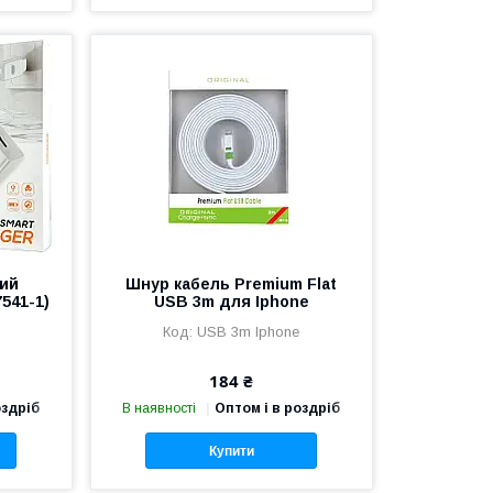
ий
Шнур кабель Premium Flat
7541-1)
USB 3m для Iphone
USB 3m Iphone
184 ₴
оздріб
В наявності
Оптом і в роздріб
Купити