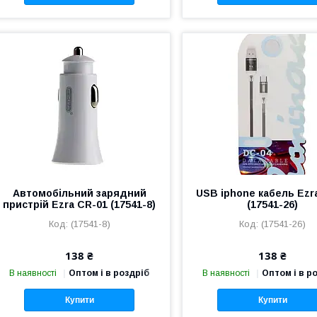
Автомобільний зарядний
USB iphone кабель Ezr
пристрій Ezra CR-01 (17541-8)
(17541-26)
(17541-8)
(17541-26)
138 ₴
138 ₴
В наявності
Оптом і в роздріб
В наявності
Оптом і в р
Купити
Купити