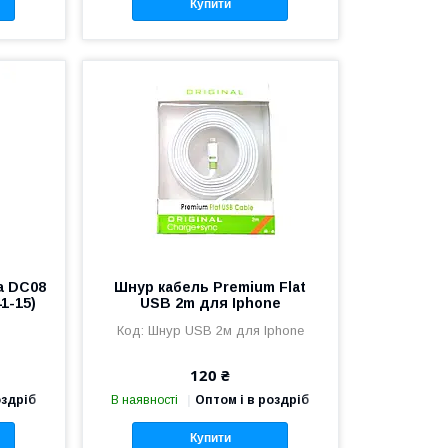
Купити
a DC08
Шнур кабель Premium Flat
1-15)
USB 2m для Iphone
Шнур USB 2м для Iphone
120 ₴
оздріб
В наявності
Оптом і в роздріб
Купити