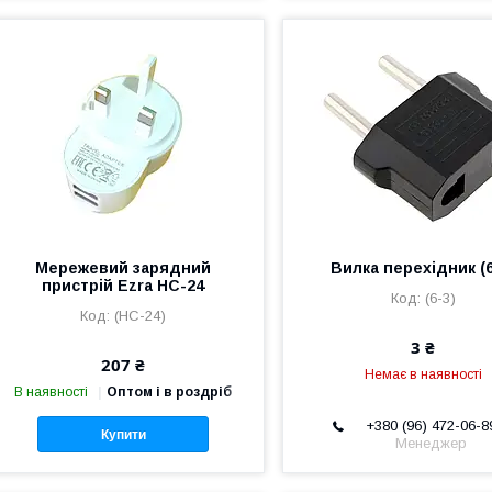
Мережевий зарядний
Вилка перехідник (6
пристрій Ezra HC-24
(6-3)
(HC-24)
3 ₴
207 ₴
Немає в наявності
В наявності
Оптом і в роздріб
+380 (96) 472-06-8
Купити
Менеджер