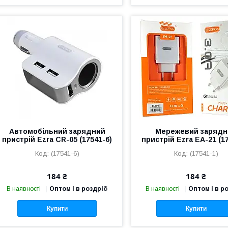
Автомобільний зарядний
Мережевий зарядн
пристрій Ezra CR-05 (17541-6)
пристрій Ezra EA-21 (1
(17541-6)
(17541-1)
184 ₴
184 ₴
В наявності
Оптом і в роздріб
В наявності
Оптом і в р
Купити
Купити