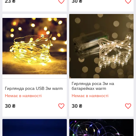
23
30
₴
₴
Гирлянда роса 3м на
Гирлянда роса USB 3м warm
батарейках warm
Немає в наявності
Немає в наявності
30
30
₴
₴