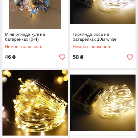
Мінігірлянда кулі на
Гирлянда роса на
батарейках (9-4)
батарейках 10м white
Немає в наявності
Немає в наявності
46
58
₴
₴