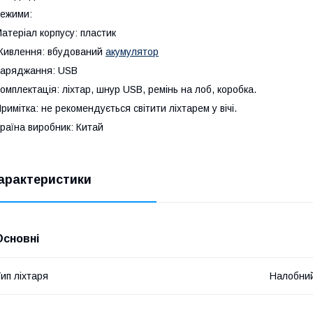
ежими:
атеріал корпусу: пластик
ивлення: вбудований
акумулятор
аряджання: USB
омплектація: ліхтар, шнур USB, ремінь на лоб, коробка.
римітка: не рекомендується світити ліхтарем у вічі.
раїна виробник: Китай
арактеристики
Основні
ип ліхтаря
Налобни