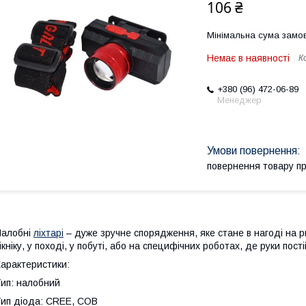
106 ₴
Мінімальна сума замов
Немає в наявності
К
+380 (96) 472-06-89
Менеджер
повернення товару п
Налобні
ліхтарі
– дуже зручне спорядження, яке стане в нагоді на ри
ікніку, у поході, у побуті, або на специфічних роботах, де руки пост
арактеристики:
ип: налобний
ип діода: CREE, COB