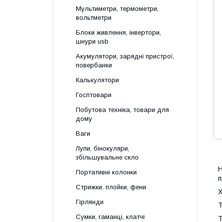
Мультиметри, термометри,
вольтметри
Блоки живлення, інвертори,
шнури usb
Акумулятори, зарядні пристрої,
повербанки
Калькулятори
Госптовари
Побутова техніка, товари для
дому
Ваги
Лупи, бінокуляри,
збільшувальне скло
Портативні колонки
п
Стрижки, плойки, фени
Х
Гірлянди
Т
Сумки, гаманці, клатчі
Т