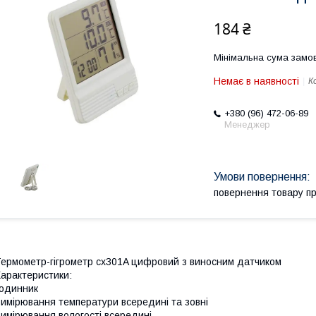
184 ₴
Мінімальна сума замов
Немає в наявності
К
+380 (96) 472-06-89
Менеджер
повернення товару п
ермометр-гігрометр cx301A цифровий з виносним датчиком
арактеристики:
одинник
имірювання температури всередині та зовні
имірювання вологості всередині