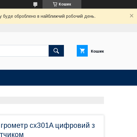
Кошик
вку буде оброблено в найближчий робочий день.
Кошик
ігрометр cx301A цифровий з
тчиком