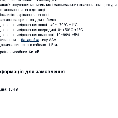
апам'ятовування мінімальних і максимальних значень температури 
становлення на підставці
ожливість кріплення на стіні
иліконова присоска для кабелю
іапазон вимірювання зовні: -40~+70°C ±1°C
іапазон вимірювання всередині: 0~+50°C ±1°C
іапазон вимірювання вологості: 10~99% ±5%
ивлення: 1
батарейка
типу ААА
овжина виносного кабелю: 1,5 м.
раїна-виробник: Китай
нформація для замовлення
іна:
184 ₴