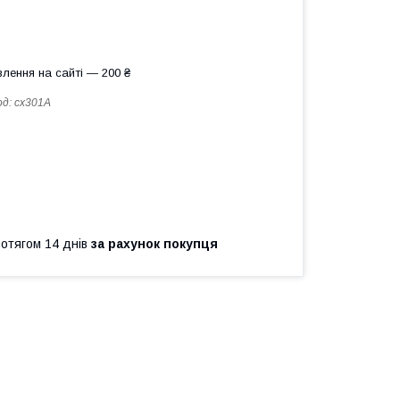
лення на сайті — 200 ₴
од:
cx301A
ротягом 14 днів
за рахунок покупця