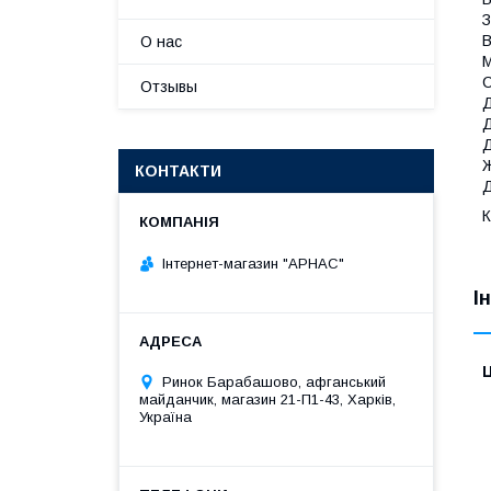
З
В
О нас
М
С
Отзывы
Д
Д
Д
Ж
КОНТАКТИ
Д
К
Інтернет-магазин "АРНАС"
І
Ц
Ринок Барабашово, афганський
майданчик, магазин 21-П1-43, Харків,
Україна