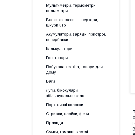
Мультиметри, термометри,
вольтметри
Блоки живлення, інвертори,
шнури usb
Акумулятори, зарядні пристрої,
повербанки
Калькулятори
Госптовари
Побутова техніка, товари для
дому
Ваги
Лупи, бінокуляри,
збільшувальне скло
Портативні колонки
Т
Стрижки, плойки, фени
Х
Гірлянди
Г
В
Сумки, гаманці, клатчі
В