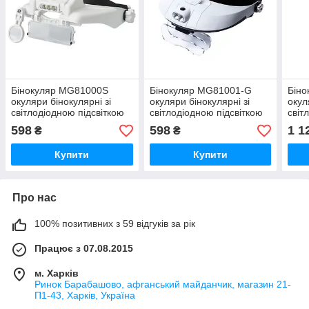
Бінокуляр MG81000S
Бінокуляр MG81001-G
Бін
окуляри бінокулярні зі
окуляри бінокулярні зі
окул
світлодіодною підсвіткою
світлодіодною підсвіткою
світ
598
598
1 1
₴
₴
Купити
Купити
Про нас
100% позитивних з 59 відгуків за рік
Працює з 07.08.2015
м. Харків
Ринок Барабашово, афганський майданчик, магазин 21-
П1-43, Харків, Україна