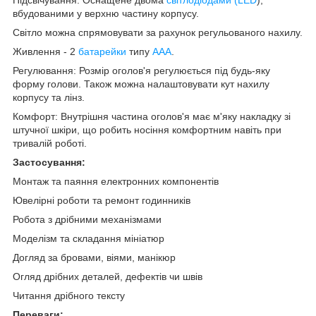
вбудованими у верхню частину корпусу.
Світло можна спрямовувати за рахунок регульованого нахилу.
Живлення - 2
батарейки
типу
AAA
.
Регулювання: Розмір оголов'я регулюється під будь-яку
форму голови. Також можна налаштовувати кут нахилу
корпусу та лінз.
Комфорт: Внутрішня частина оголов'я має м'яку накладку зі
штучної шкіри, що робить носіння комфортним навіть при
тривалій роботі.
Застосування:
Монтаж та паяння електронних компонентів
Ювелірні роботи та ремонт годинників
Робота з дрібними механізмами
Моделізм та складання мініатюр
Догляд за бровами, віями, манікюр
Огляд дрібних деталей, дефектів чи швів
Читання дрібного тексту
Переваги: