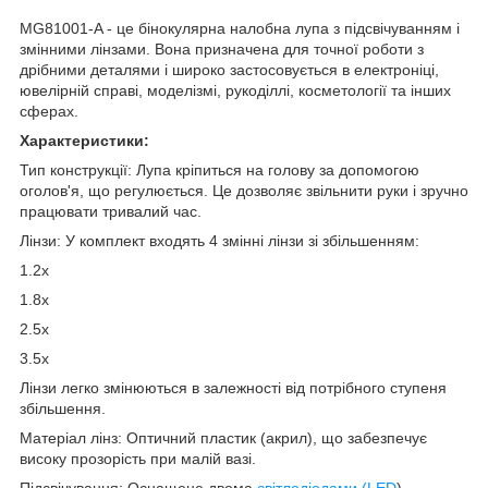
MG81001-A - це бінокулярна налобна лупа з підсвічуванням і
змінними лінзами. Вона призначена для точної роботи з
дрібними деталями і широко застосовується в електроніці,
ювелірній справі, моделізмі, рукоділлі, косметології та інших
сферах.
Характеристики:
Тип конструкції: Лупа кріпиться на голову за допомогою
оголов'я, що регулюється. Це дозволяє звільнити руки і зручно
працювати тривалий час.
Лінзи: У комплект входять 4 змінні лінзи зі збільшенням:
1.2x
1.8x
2.5x
3.5x
Лінзи легко змінюються в залежності від потрібного ступеня
збільшення.
Матеріал лінз: Оптичний пластик (акрил), що забезпечує
високу прозорість при малій вазі.
Підсвічування: Оснащене двома
світлодіодами (LED
),