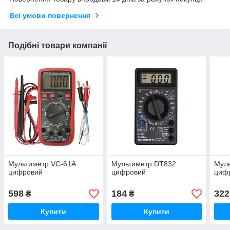
Всі умови повернення
Подібні товари компанії
Мультиметр VC-61A
Мультиметр DT832
Мул
цифровий
цифровий
циф
598
184
322
₴
₴
Купити
Купити