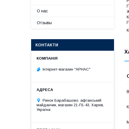
Р
П
О нас
К
П
Отзывы
К
КОНТАКТИ
Х
Інтернет-магазин "АРНАС"
В
Ринок Барабашово, афганський
майданчик, магазин 21-П1-43, Харків,
К
Україна
М