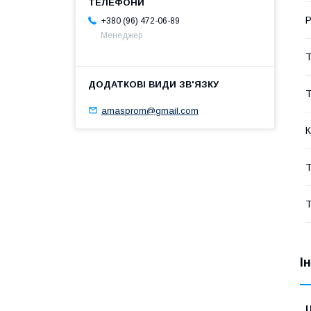
Р
+380 (96) 472-06-89
Менеджер
Т
Т
arnasprom@gmail.com
К
Т
Т
І
Ц