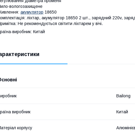
егулювання діаметра променя
ило-вологозахищене
Живлення:
акумулятор
18650
омплектація: ліхтар, акумулятор 18650 2 шт., зарядний 220v, зар
римітка: Не рекомендується світити ліхтарем у вічі.
раїна-виробник: Китай
арактеристики
Основні
иробник
Bailong
раїна виробник
Китай
атеріал корпусу
Алюмініє