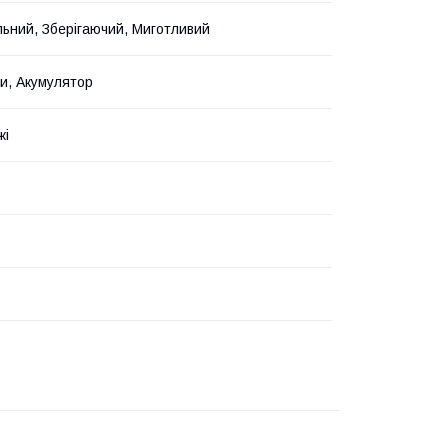
ьний, Зберігаючий, Миготливий
и, Акумулятор
жі