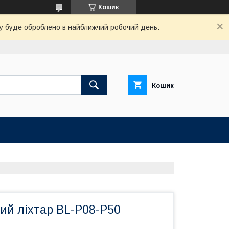
Кошик
вку буде оброблено в найближчий робочий день.
Кошик
ий ліхтар BL-P08-P50