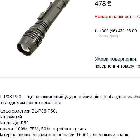
478 ₴
Немає в наявності
К
+380 (96) 472-06-89
Менеджер
повернення товару п
L-P08-P50 — це високоякісний ударостійкий ліхтар обладнаний зу
вітлодіодом нового покоління.
арактеристики BL-P08-P50:
ип: ручний
ип діода: P50
ежими: 100%, 75%, 50%, стробоскоп, sos.
атеріал: високоміцний зносостійкий T6061 алюмінієвий сплав