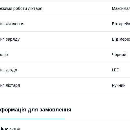
ежими роботи ліхтаря
Максимал
ип живлення
Батарейк
ип заряду
Від мере
олір
Чорний
ип діода
LED
ип ліхтаря
Ручний
нформація для замовлення
іна:
478 ₴