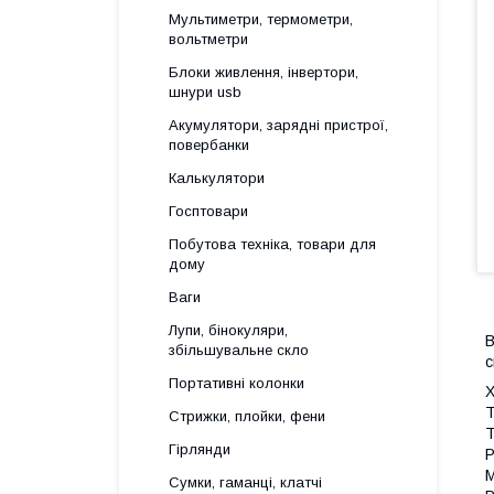
Мультиметри, термометри,
вольтметри
Блоки живлення, інвертори,
шнури usb
Акумулятори, зарядні пристрої,
повербанки
Калькулятори
Госптовари
Побутова техніка, товари для
дому
Ваги
Лупи, бінокуляри,
B
збільшувальне скло
с
Портативні колонки
Х
Т
Стрижки, плойки, фени
Т
Гірлянди
Р
М
Сумки, гаманці, клатчі