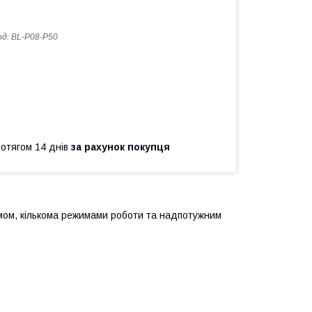
од:
BL-P08-P50
ротягом 14 днів
за рахунок покупця
мом, кількома режимами роботи та надпотужним