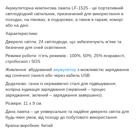
Акумуляторна кемпінгова лампа LF-1525 - це портативний
світлодіодний світильник, призначений для використання в
походах, на пікніках, в подорожах, а також в гаражі, коморі
або на дачі.
Характеристики:
Джерело світла: 24 світлодіоди, що забезпечують м'яке та
безпечне для очей освітлення.
Режими роботи: п'ять режимів - 100%, 50%, 25% яскравості,
стробоскоп і SOS.
Живлення: вбудований
акумулятор
з можливістю заряджання
від сонячної панелі або через кабель USB.
Додатково: гачок із нержавіючої сталі для підвішування;
колірна індикація заряджання (червоний – процес
заряджання, зелений – заряджання завершено).
Розміри: 11 х 9 см.
Дана лампа – це універсальне та надійне джерело світла для
будь-яких умов, від походу до побутового використання.
Країна-виробник: Китай