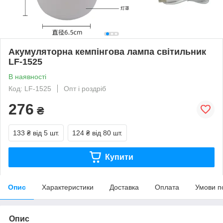
Акумуляторна кемпінгова лампа світильник
LF-1525
В наявності
Код: LF-1525
Опт і роздріб
276
₴
133 ₴
від 5 шт.
124 ₴
від 80 шт.
Купити
Опис
Характеристики
Доставка
Оплата
Умови п
Опис