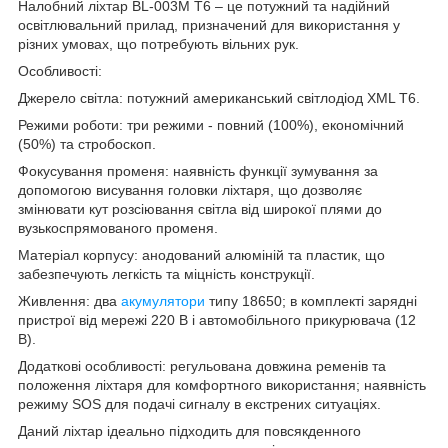
Налобний ліхтар BL-003M T6 – це потужний та надійний
освітлювальний прилад, призначений для використання у
різних умовах, що потребують вільних рук.
Особливості:
Джерело світла: потужний американський світлодіод XML T6.
Режими роботи: три режими - повний (100%), економічний
(50%) та стробоскоп.
Фокусування променя: наявність функції зумування за
допомогою висування головки ліхтаря, що дозволяє
змінювати кут розсіювання світла від широкої плями до
вузькоспрямованого променя.
Матеріал корпусу: анодований алюміній та пластик, що
забезпечують легкість та міцність конструкції.
Живлення: два
акумулятори
типу 18650; в комплекті зарядні
пристрої від мережі 220 В і автомобільного прикурювача (12
В).
Додаткові особливості: регульована довжина ременів та
положення ліхтаря для комфортного використання; наявність
режиму SOS для подачі сигналу в екстрених ситуаціях.
Даний ліхтар ідеально підходить для повсякденного