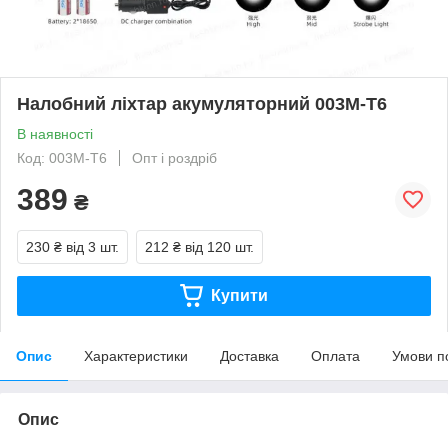
Налобний ліхтар акумуляторний 003M-T6
В наявності
Код: 003M-T6
Опт і роздріб
389
₴
230 ₴
від 3 шт.
212 ₴
від 120 шт.
Купити
Опис
Характеристики
Доставка
Оплата
Умови п
Опис