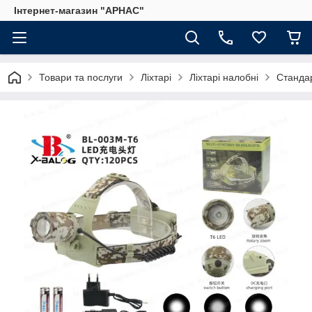
Інтернет-магазин "АРНАС"
Товари та послуги
Ліхтарі
Ліхтарі налобні
Станда