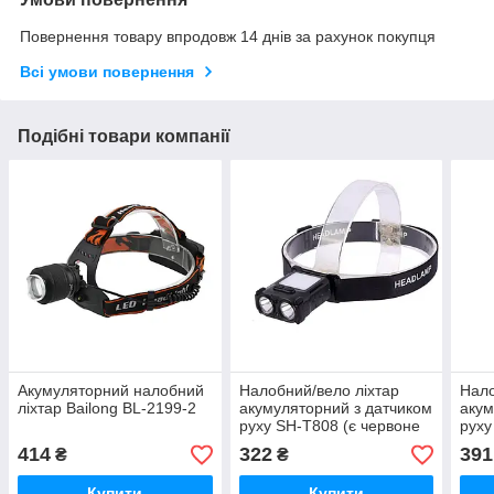
Повернення товару впродовж 14 днів за рахунок покупця
Всі умови повернення
Подібні товари компанії
Акумуляторний налобний
Налобний/вело ліхтар
Нало
ліхтар Bailong BL-2199-2
акумуляторний з датчиком
акум
руху SH-T808 (є червоне
рух
світло)
414
322
391
₴
₴
Купити
Купити