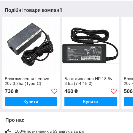
Подібні товари компанії
Блок живлення Lenovo
Блок живлення HP 18.5v
Блок
20v 3.25a (Type-C)
3.5a (7.4 * 5.0)
20v 
736
460
506
₴
₴
Купити
Купити
Про нас
100% позитивних з 59 відгуків за рік