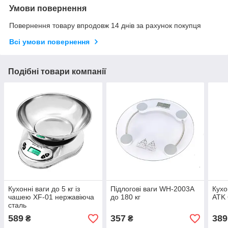
Умови повернення
Повернення товару впродовж 14 днів за рахунок покупця
Всі умови повернення
Подібні товари компанії
Кухонні ваги до 5 кг із
Підлогові ваги WH-2003A
Кухо
чашею XF-01 нержавіюча
до 180 кг
ATK
сталь
589
357
389
₴
₴