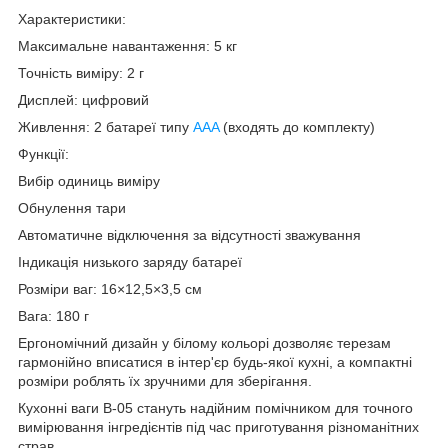
Характеристики:
Максимальне навантаження: 5 кг
Точність виміру: 2 г
Дисплей: цифровий
Живлення: 2 батареї типу
AAA
(входять до комплекту)
Функції:
Вибір одиниць виміру
Обнулення тари
Автоматичне відключення за відсутності зважування
Індикація низького заряду батареї
Розміри ваг: 16×12,5×3,5 см
Вага: 180 г
Ергономічний дизайн у білому кольорі дозволяє терезам
гармонійно вписатися в інтер'єр будь-якої кухні, а компактні
розміри роблять їх зручними для зберігання.
Кухонні ваги B-05 стануть надійним помічником для точного
вимірювання інгредієнтів під час приготування різноманітних
страв.