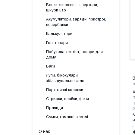
Блоки живлення, інвертори,
шнури usb
Акумулятори, зарядні пристрої,
повербанки
Калькулятори
Госптовари
Побутова техніка, товари для
дому
Ваги
Лупи, бінокуляри,
B
збільшувальне скло
с
Портативні колонки
Х
Т
Стрижки, плойки, фени
Т
Гірлянди
Р
М
Сумки, гаманці, клатчі
Р
П
О нас