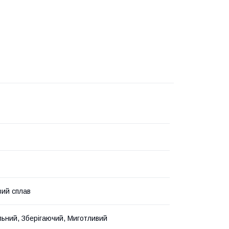
вий сплав
ьний, Зберігаючий, Миготливий