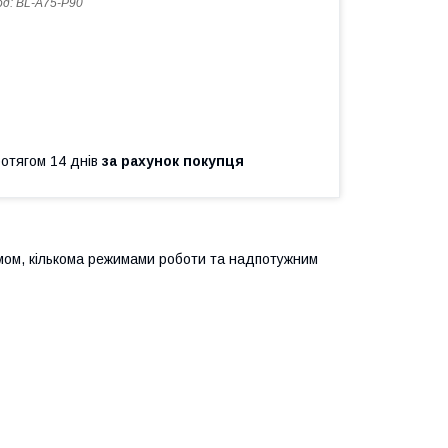
од:
BL-A75-P90
ротягом 14 днів
за рахунок покупця
мом, кількома режимами роботи та надпотужним