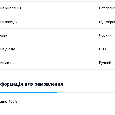
ип живлення
Батарейк
ип заряду
Від мере
олір
Чорний
ип діода
LED
ип ліхтаря
Ручний
нформація для замовлення
іна:
400 ₴