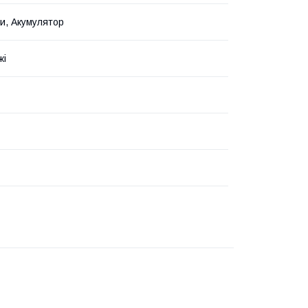
и, Акумулятор
жі