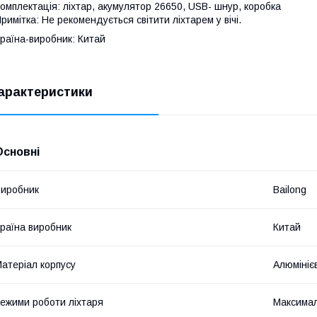
омплектація: ліхтар, акумулятор 26650, USB- шнур, коробка
римітка: Не рекомендується світити ліхтарем у вічі.
раїна-виробник: Китай
арактеристики
Основні
иробник
Bailong
раїна виробник
Китай
атеріал корпусу
Алюмініє
ежими роботи ліхтаря
Максимал