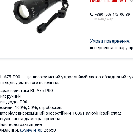
Немає в наявності
К
+380 (96) 472-06-89
Менеджер
повернення товару п
L-A75-P90 — це високоякісний ударостійкий ліхтар обладнаний зу
вітлодіодом нового покоління.
арактеристики BL-A75-P90:
ип: ручний
ип діода: P90
ежими: 100%, 50%, стробоскоп.
атеріал: високоміцний зносостійкий T6061 алюмінієвий сплав
егулювання діаметра променя
ило-вологозахищене
Живлення:
акумулятор
26650