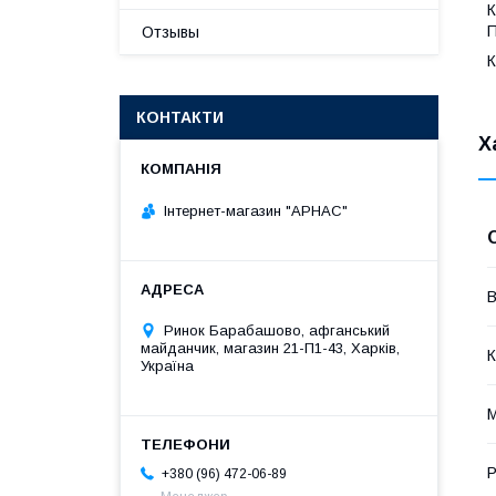
К
П
Отзывы
К
КОНТАКТИ
Х
Інтернет-магазин "АРНАС"
В
Ринок Барабашово, афганський
майданчик, магазин 21-П1-43, Харків,
К
Україна
М
Р
+380 (96) 472-06-89