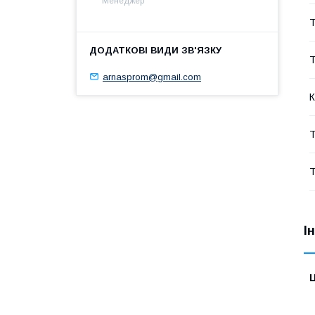
Менеджер
Т
Т
arnasprom@gmail.com
К
Т
Т
І
Ц