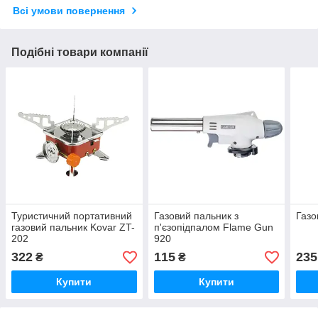
Всі умови повернення
Подібні товари компанії
Туристичний портативний
Газовий пальник з
Газо
газовий пальник Kovar ZT-
п'єзопідпалом Flame Gun
202
920
322
115
235
₴
₴
Купити
Купити