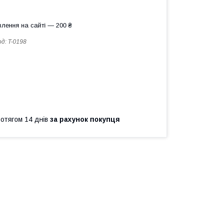
лення на сайті — 200 ₴
од:
T-0198
ротягом 14 днів
за рахунок покупця