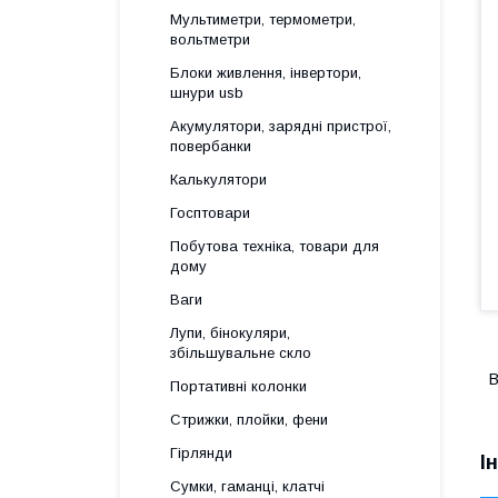
Мультиметри, термометри,
вольтметри
Блоки живлення, інвертори,
шнури usb
Акумулятори, зарядні пристрої,
повербанки
Калькулятори
Госптовари
Побутова техніка, товари для
дому
Ваги
Лупи, бінокуляри,
збільшувальне скло
В
Портативні колонки
Стрижки, плойки, фени
Гірлянди
І
Сумки, гаманці, клатчі