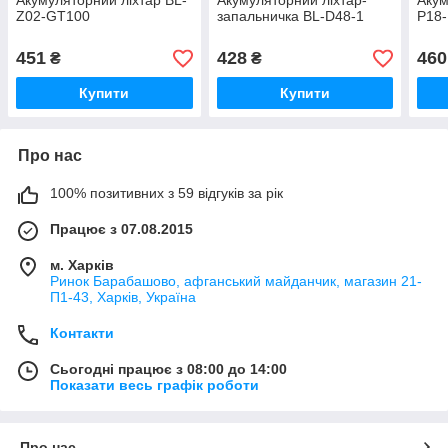
Акумуляторний ліхтар BL-
Акумуляторний ліхтар-
Акум
Z02-GT100
запальничка BL-D48-1
P18
451
428
460
₴
₴
Купити
Купити
Про нас
100% позитивних з 59 відгуків за рік
Працює з 07.08.2015
м. Харків
Ринок Барабашово, афганський майданчик, магазин 21-
П1-43, Харків, Україна
Контакти
Сьогодні працює з 08:00 до 14:00
Показати весь графік роботи
Про нас