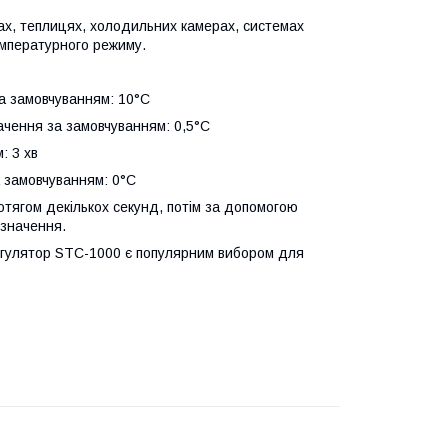
х, теплицях, холодильних камерах, системах
емпературного режиму.
за замовчуванням: 10°C
начення за замовчуванням: 0,5°C
: 3 хв
а замовчуванням: 0°C
отягом декількох секунд, потім за допомогою
 значення.
егулятор STC-1000 є популярним вибором для