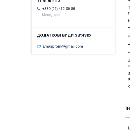
Т
+380 (96) 472-06-89
т
Менеджер
F
F
F
arnasprom@gmail.com
F
Щ
к
З
а
К
І
Ц