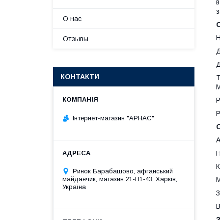
в
з
О нас
О
Н
Отзывы
Д
Д
КОНТАКТИ
Т
М
Р
Р
Інтернет-магазин "АРНАС"
А
Н
К
Ринок Барабашово, афганський
майданчик, магазин 21-П1-43, Харків,
М
Україна
З
В