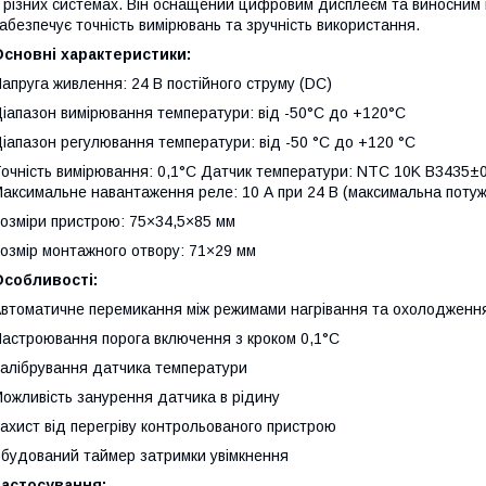
 різних системах. Він оснащений цифровим дисплеєм та виносни
абезпечує точність вимірювань та зручність використання.
сновні характеристики:
апруга живлення: 24 В постійного струму (DC)
іапазон вимірювання температури: від -50°C до +120°C
іапазон регулювання температури: від -50 °C до +120 °C
очність вимірювання: 0,1°C Датчик температури: NTC 10K B3435±
аксимальне навантаження реле: 10 А при 24 В (максимальна потуж
озміри пристрою: 75×34,5×85 мм
озмір монтажного отвору: 71×29 мм
Особливості:
втоматичне перемикання між режимами нагрівання та охолодженн
астроювання порога включення з кроком 0,1°C
алібрування датчика температури
ожливість занурення датчика в рідину
ахист від перегріву контрольованого пристрою
будований таймер затримки увімкнення
Застосування: