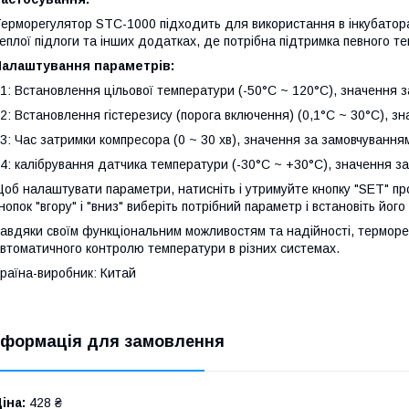
ерморегулятор STC-1000 підходить для використання в інкубатора
еплої підлоги та інших додатках, де потрібна підтримка певного т
Налаштування параметрів:
1: Встановлення цільової температури (-50°C ~ 120°C), значення 
2: Встановлення гістерезису (порога включення) (0,1°C ~ 30°C), з
3: Час затримки компресора (0 ~ 30 хв), значення за замовчуванням
4: калібрування датчика температури (-30°C ~ +30°C), значення з
об налаштувати параметри, натисніть і утримуйте кнопку "SET" пр
нопок "вгору" і "вниз" виберіть потрібний параметр і встановіть його
авдяки своїм функціональним можливостям та надійності, термор
втоматичного контролю температури в різних системах.
раїна-виробник: Китай
нформація для замовлення
іна:
428 ₴