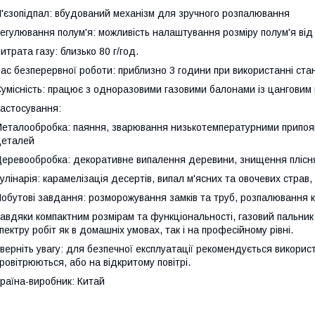
'єзопідпал: вбудований механізм для зручного розпалювання
егулювання полум'я: можливість налаштування розміру полум'я від 
итрата газу: близько 80 г/год.
ас безперервної роботи: приблизно 3 години при використанні ста
умісність: працює з одноразовими газовими балонами із цанговим
астосування:
еталообробка: паяння, зварювання низькотемпературними припоя
деталей
еревообробка: декоративне випалення деревини, знищення плісняв
улінарія: карамелізація десертів, випал м'ясних та овочевих страв,
обутові завдання: розморожування замків та труб, розпалювання к
авдяки компактним розмірам та функціональності, газовий пальник
пектру робіт як в домашніх умовах, так і на професійному рівні.
верніть увагу: для безпечної експлуатації рекомендується викори
ровітрюються, або на відкритому повітрі.
раїна-виробник: Китай