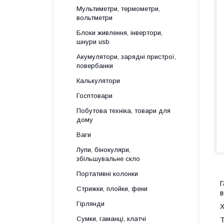
Мультиметри, термометри,
вольтметри
Блоки живлення, інвертори,
шнури usb
Акумулятори, зарядні пристрої,
повербанки
Калькулятори
Госптовари
Побутова техніка, товари для
дому
Ваги
Лупи, бінокуляри,
збільшувальне скло
Портативні колонки
Г
Стрижки, плойки, фени
в
Гірлянди
Х
Сумки, гаманці, клатчі
Т