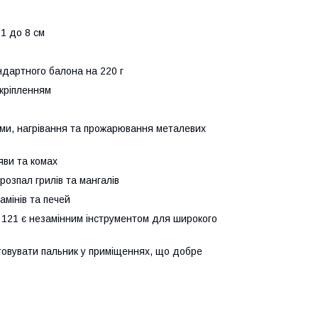
1 до 8 см
ндартного балона на 220 г
 кріпленням
ми, нагрівання та прожарювання металевих
и ​​та комах
 розпал грилів та мангалів
амінів та печей
 121 є незамінним інструментом для широкого
стовувати пальник у приміщеннях, що добре