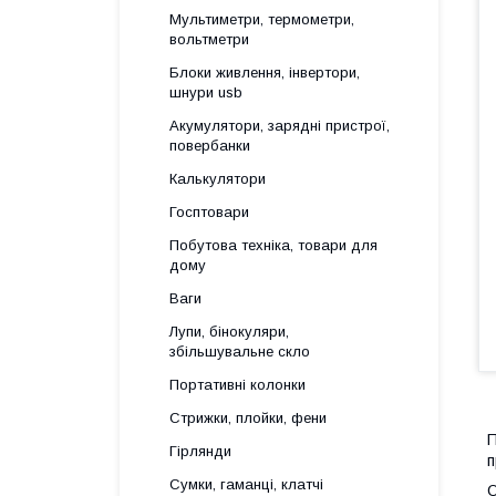
Мультиметри, термометри,
вольтметри
Блоки живлення, інвертори,
шнури usb
Акумулятори, зарядні пристрої,
повербанки
Калькулятори
Госптовари
Побутова техніка, товари для
дому
Ваги
Лупи, бінокуляри,
збільшувальне скло
Портативні колонки
Стрижки, плойки, фени
П
Гірлянди
п
Сумки, гаманці, клатчі
О