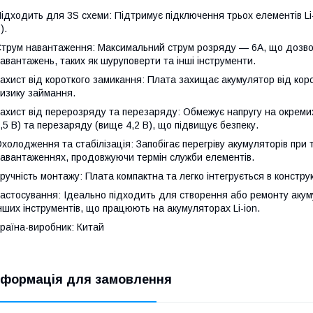
ідходить для 3S схеми: Підтримує підключення трьох елементів Li
).
трум навантаження: Максимальний струм розряду — 6A, що дозво
авантажень, таких як шуруповерти та інші інструменти.
ахист від короткого замикання: Плата захищає акумулятор від ко
изику займання.
ахист від перерозряду та перезаряду: Обмежує напругу на окреми
,5 В) та перезаряду (вище 4,2 В), що підвищує безпеку.
холодження та стабілізація: Запобігає перегріву акумуляторів при
авантаженнях, продовжуючи термін служби елементів.
ручність монтажу: Плата компактна та легко інтегрується в конструк
астосування: Ідеально підходить для створення або ремонту акуму
нших інструментів, що працюють на акумуляторах Li-ion.
раїна-виробник: Китай
нформація для замовлення