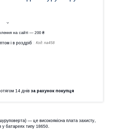
лення на сайті — 200 ₴
птом і в роздріб
Код:
na458
ротягом 14 днів
за рахунок покупця
шуруповерта) — це високоякісна плата захисту,
в у батареях типу 18650.