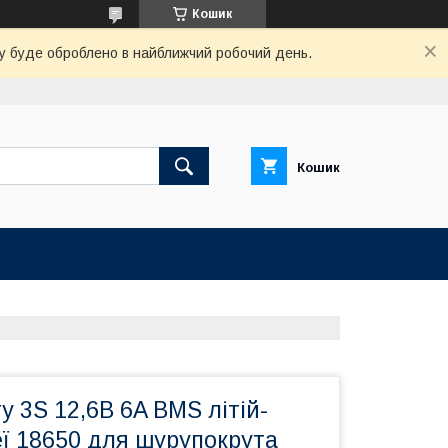
Кошик
вку буде оброблено в найближчий робочий день.
Кошик
у 3S 12,6В 6A BMS літій-
еї 18650 для шурупокрута