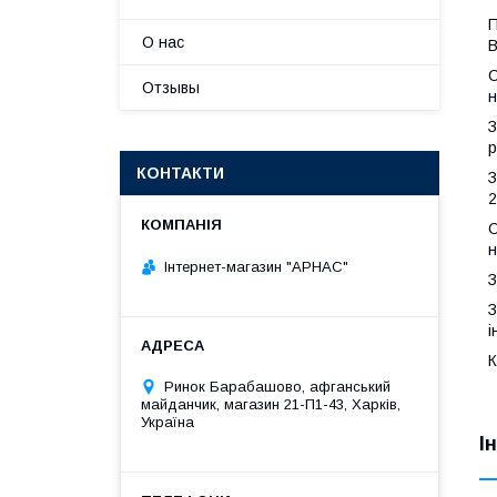
П
О нас
В
С
Отзывы
н
З
р
КОНТАКТИ
З
2
О
н
Інтернет-магазин "АРНАС"
З
З
і
К
Ринок Барабашово, афганський
майданчик, магазин 21-П1-43, Харків,
Україна
І