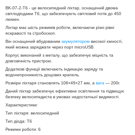
BK-07-2-T6 - це велосипедний ліхтар, оснащений двома
світлодіодами T6, що забезпечують світловий потік до 450
люмен.
Ліхтар має шість режимів роботи, включаючи різні рівні
яскравості та стробоскоп.
Він оснащений вбудованим
акумулятором
високої ємності,
який можна заряджати через порт microUSB.
Корпус виконаний з металу, що забезпечує міцність та
довговічність пристрою.
Додаткові функції включають індикацію заряду та
водонепроникність дощових крапель.
Розміри ліхтаря становлять 108×49×27 мм, а
вага
— 200г.
Даний ліхтар забезпечує ефективне освітлення та підвищує
безпеку велосипедиста в умовах недостатньої видимості.
Характеристики:
Тип ліхтаря: велосипедний
Тип діода: T6
Режими роботи: 6