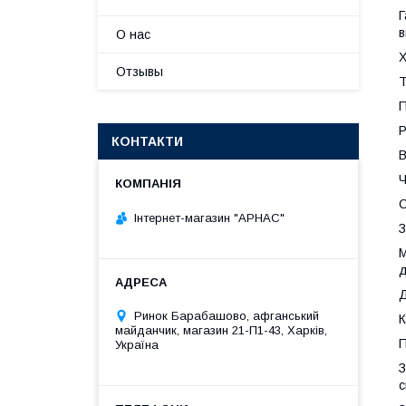
Г
в
О нас
Х
Отзывы
Т
П
Р
КОНТАКТИ
В
Ч
С
Інтернет-магазин "АРНАС"
З
М
Д
Ринок Барабашово, афганський
К
майданчик, магазин 21-П1-43, Харків,
П
Україна
З
с