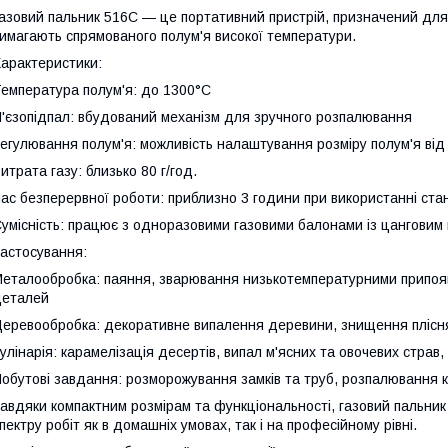
азовий пальник 516C — це портативний пристрій, призначений для
имагають спрямованого полум'я високої температури.
арактеристики:
емпература полум'я: до 1300°C
'єзопідпал: вбудований механізм для зручного розпалювання
егулювання полум'я: можливість налаштування розміру полум'я від 
итрата газу: близько 80 г/год.
ас безперервної роботи: приблизно 3 години при використанні ста
умісність: працює з одноразовими газовими балонами із цанговим
астосування:
еталообробка: паяння, зварювання низькотемпературними припоя
деталей
еревообробка: декоративне випалення деревини, знищення плісняв
улінарія: карамелізація десертів, випал м'ясних та овочевих страв,
обутові завдання: розморожування замків та труб, розпалювання к
авдяки компактним розмірам та функціональності, газовий пальни
пектру робіт як в домашніх умовах, так і на професійному рівні.