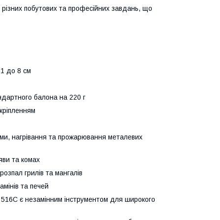
 різних побутових та професійних завдань, що
1 до 8 см
ндартного балона на 220 г
 кріпленням
ми, нагрівання та прожарювання металевих
и ​​та комах
 розпал грилів та мангалів
амінів та печей
к 516C є незамінним інструментом для широкого