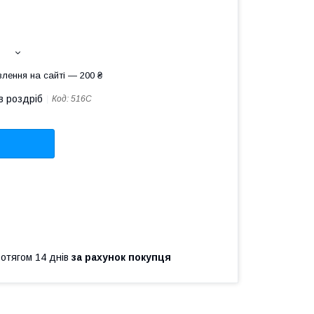
лення на сайті — 200 ₴
в роздріб
Код:
516C
ротягом 14 днів
за рахунок покупця