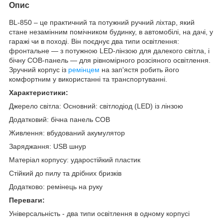
Опис
BL-850 – це практичний та потужний ручний ліхтар, який
стане незамінним помічником будинку, в автомобілі, на дачі, у
гаражі чи в поході. Він поєднує два типи освітлення:
фронтальне — з потужною LED-лінзою для далекого світла, і
бічну COB-панель — для рівномірного розсіяного освітлення.
Зручний корпус із
ремінцем
на зап'ястя робить його
комфортним у використанні та транспортуванні.
Характеристики:
Джерело світла: Основний: світлодіод (LED) із лінзою
Додатковий: бічна панель COB
Живлення: вбудований акумулятор
Заряджання: USB шнур
Матеріал корпусу: ударостійкий пластик
Стійкий до пилу та дрібних бризків
Додатково: ремінець на руку
Переваги:
Універсальність - два типи освітлення в одному корпусі