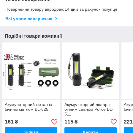
Повернення товару впродовж 14 днів за рахунок покупця
Всі умови повернення
Подібні товари компанії
Акумуляторний ліхтар із
Акумуляторний ліхтар із
Акум
бічним світлом BL-525
бічним світлом Police BL-
бічн
511
161
115
221
₴
₴
Купити
Купити