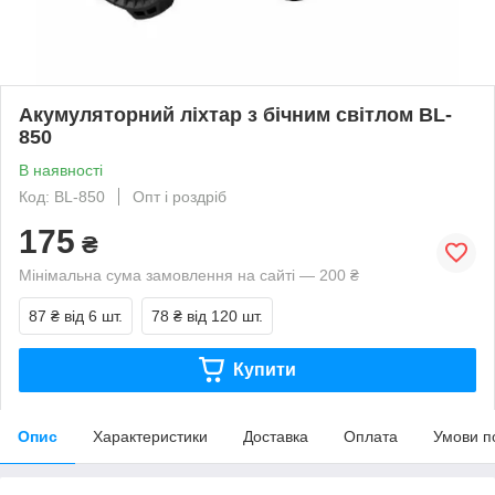
Акумуляторний ліхтар з бічним світлом BL-
850
В наявності
Код: BL-850
Опт і роздріб
175
₴
Мінімальна сума замовлення на сайті — 200 ₴
87 ₴
від 6 шт.
78 ₴
від 120 шт.
Купити
Опис
Характеристики
Доставка
Оплата
Умови п