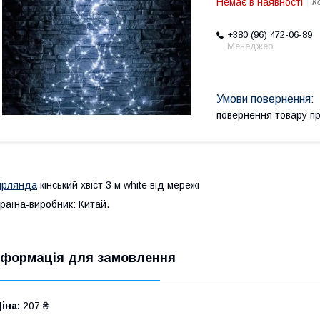
Немає в наявності
К
+380 (96) 472-06-89
Менеджер
повернення товару п
ірлянда
кінський хвіст 3 м white від мережі
раїна-виробник: Китай.
нформація для замовлення
іна:
207 ₴