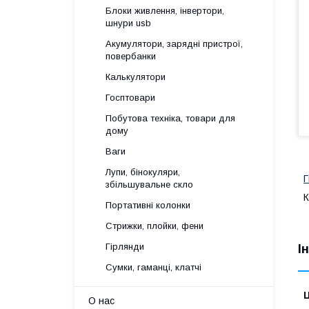
Блоки живлення, інвертори,
шнури usb
Акумулятори, зарядні пристрої,
повербанки
Калькулятори
Госптовари
Побутова техніка, товари для
дому
Ваги
Лупи, бінокуляри,
Г
збільшувальне скло
К
Портативні колонки
Стрижки, плойки, фени
Гірлянди
І
Сумки, гаманці, клатчі
Ц
О нас