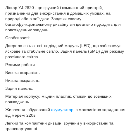
Ліхтар YJ-2820 - це зручний і компактний пристрій,
призначений для використання в домашніх умовах, на
природі або в поїздках. Завдяки своєму
багатофункціональному дизайну він ідеально підходить для
повсякденних завдань.
Особливості:
Джерело світла: світлодіодний модуль (LED), що забезпечує
яскраве та стабільне світло. Задня панель (SMD) для режиму
розсіяного світла.
Режими роботи:
Висока яскравість.
Низька яскравість.
Задня панель.
Матеріал корпусу: міцний пластик, стійкий до зовнішніх
пошкоджень.
Живлення: вбудований
акумулятор
, з можливістю заряджання
від мережі 220в.
Легкий та компактний дизайн, зручний у використанні та
транспортуванні.