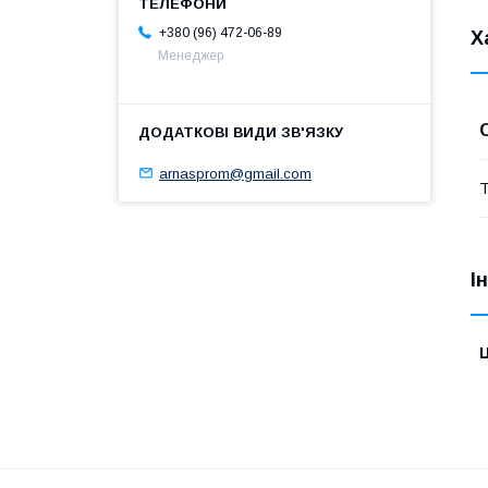
+380 (96) 472-06-89
Х
Менеджер
arnasprom@gmail.com
Т
І
Ц