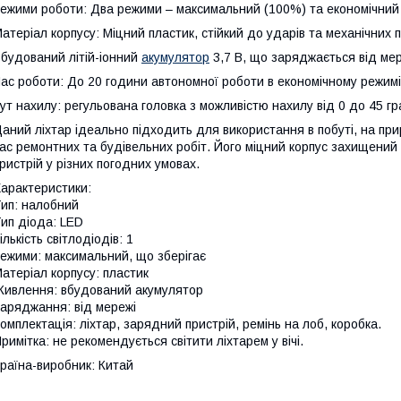
ежими роботи: Два режими – максимальний (100%) та економічний
атеріал корпусу: Міцний пластик, стійкий до ударів та механічни
будований літій-іонний
акумулятор
3,7 В, що заряджається від мер
ас роботи: До 20 години автономної роботи в економічному режимі
ут нахилу: регульована головка з можливістю нахилу від 0 до 45 гр
аний ліхтар ідеально підходить для використання в побуті, на прир
ас ремонтних та будівельних робіт. Його міцний корпус захищений
ристрій у різних погодних умовах.
арактеристики:
ип: налобний
ип діода: LED
ількість світлодіодів: 1
ежими: максимальний, що зберігає
атеріал корпусу: пластик
ивлення: вбудований акумулятор
аряджання: від мережі
омплектація: ліхтар, зарядний пристрій, ремінь на лоб, коробка.
римітка: не рекомендується світити ліхтарем у вічі.
раїна-виробник: Китай