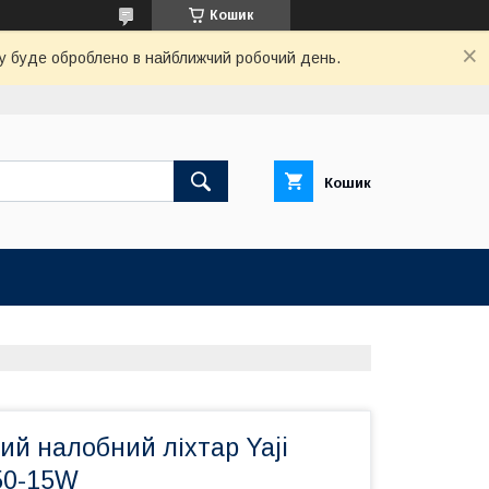
Кошик
вку буде оброблено в найближчий робочий день.
Кошик
й налобний ліхтар Yaji
850-15W