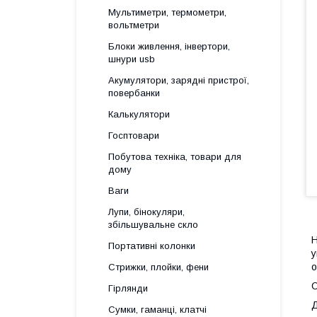
Мультиметри, термометри,
вольтметри
Блоки живлення, інвертори,
шнури usb
Акумулятори, зарядні пристрої,
повербанки
Калькулятори
Госптовари
Побутова техніка, товари для
дому
Ваги
Лупи, бінокуляри,
збільшувальне скло
Н
Портативні колонки
у
о
Стрижки, плойки, фени
О
Гірлянди
Д
Сумки, гаманці, клатчі