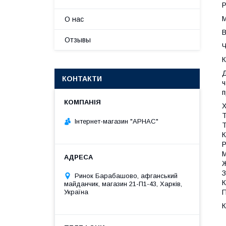
Р
М
О нас
В
Отзывы
Ч
К
Д
КОНТАКТИ
ч
п
Х
Т
Інтернет-магазин "АРНАС"
Т
К
Р
М
Ж
З
Ринок Барабашово, афганський
К
майданчик, магазин 21-П1-43, Харків,
Україна
П
К