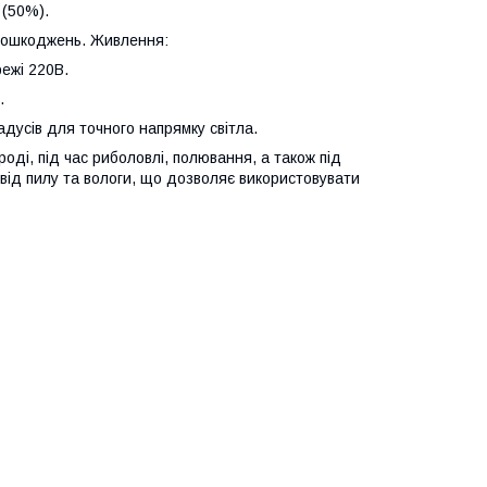
 (50%).
х пошкоджень. Живлення:
ежі 220В.
.
адусів для точного напрямку світла.
оді, під час риболовлі, полювання, а також під
 від пилу та вологи, що дозволяє використовувати