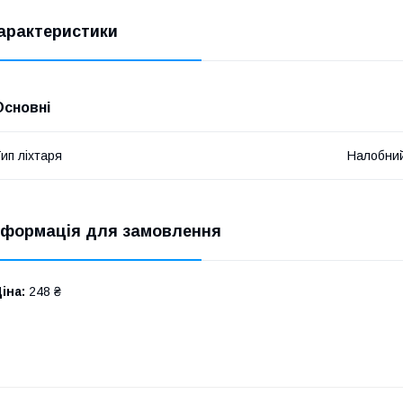
арактеристики
Основні
ип ліхтаря
Налобни
нформація для замовлення
іна:
248 ₴