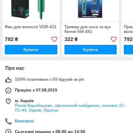
Фен для волосся VGR-431
Тример для носа та вух
Прас
Kemei KM-491
воло
782
322
792
₴
₴
Купити
Купити
Про нас
100% позитивних з 59 відгуків за рік
Працює з 07.08.2015
м. Харків
Ринок Барабашово, афганський майданчик, магазин 21-
П1-43, Харків, Україна
Контакти
Сьогодні працює з 08:00 до 14:00