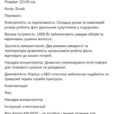
Розміри: 22×25 см.
Колір: Білий.
Переваги:
Компактність та портативність: Складна ручка та невеликий
розмір роблять фен ідеальним супутником у подорожах.
Висока потужність: 1800 Вт забезпечують швидке обігрів та
ефективне сушіння волосся.
Зручність використання: Два режими швидкості та
температури дозволяють налаштувати роботу фена
відповідно до ваших потреб.
Насадка-концентратор: Дозволяє спрямовувати потік повітря
для точкового сушіння та укладання.
Довговічність: Корпус з АБС-пластику забезпечує надійність та
тривалий термін служби пристрою.
Комплектація:
Фен.
Насадка-концентратор
Інструкція з експлуатації.
Фен Kemei KM-6832 - це надійне і зручне рішення для