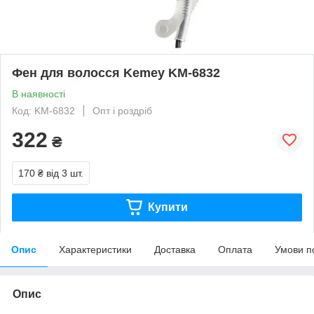
Фен для волосся Kemey KM-6832
В наявності
Код: KM-6832
Опт і роздріб
322
₴
170 ₴
від 3 шт.
Купити
Опис
Характеристики
Доставка
Оплата
Умови п
Опис