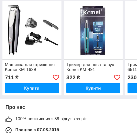
Машинка для стриження
Тример для носа та вух
Трим
Kemei KM-1629
Kemei KM-491
6511
711
322
230
₴
₴
Купити
Купити
Про нас
100% позитивних з 59 відгуків за рік
Працює з 07.08.2015