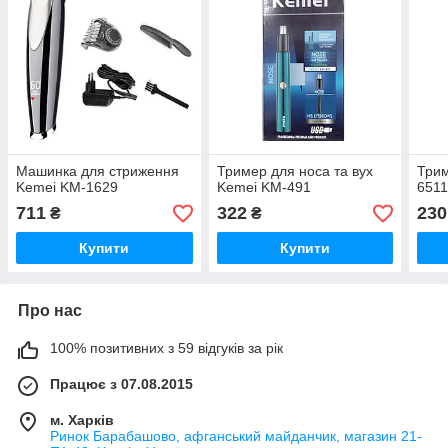
Машинка для стриження
Тример для носа та вух
Трим
Kemei KM-1629
Kemei KM-491
6511
711
322
230
₴
₴
Купити
Купити
Про нас
100% позитивних з 59 відгуків за рік
Працює з 07.08.2015
м. Харків
Ринок Барабашово, афганський майданчик, магазин 21-