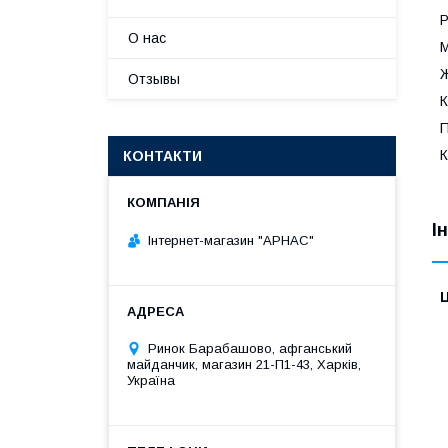
Р
О нас
М
Отзывы
К
П
К
КОНТАКТИ
І
Інтернет-магазин "АРНАС"
Ц
Ринок Барабашово, афганський
майданчик, магазин 21-П1-43, Харків,
Україна