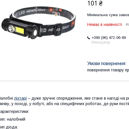
101 ₴
Мінімальна сума замов
Немає в наявності
К
+380 (96) 472-06-89
Менеджер
повернення товару п
Налобні
ліхтарі
– дуже зручне спорядження, яке стане в нагоді на ри
ікніку, у поході, у побуті, або на специфічних роботах, де руки пост
арактеристики:
ип: налобний
ип діода: