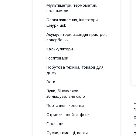
Мультиметри, термометри,
вольтметри
Блоки живлення, інвертори,
шнури usb
Акумулятори, зарядні пристрої,
повербанки
Калькулятори
Госптовари
Побутова техніка, товари для
дому
Ваги
Лупи, бінокуляри,
збільшувальне скло
Портативні колонки
п
Стрижки, плойки, фени
Х
Гірлянди
Т
Сумки, гаманці, клатчі
Т