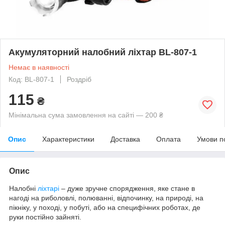
Акумуляторний налобний ліхтар BL-807-1
Немає в наявності
Код: BL-807-1
Роздріб
115
₴
Мінімальна сума замовлення на сайті — 200 ₴
Опис
Характеристики
Доставка
Оплата
Умови п
Опис
Налобні
ліхтарі
– дуже зручне спорядження, яке стане в
нагоді на риболовлі, полюванні, відпочинку, на природі, на
пікніку, у поході, у побуті, або на специфічних роботах, де
руки постійно зайняті.