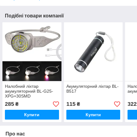
Подібні товари компанії
Налобний ліхтар
Акумуляторний ліхтар BL-
Нало
акумуляторний BL-G25-
B517
акум
XPG+30SMD
285
115
322
₴
₴
Купити
Купити
Про нас