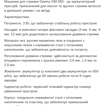
Машинка для стрижки Geemy GM-550 - це акумуляторний
пристрій, призначений для якісної та зручної стрижки волосся
в домашніх умовах і на виїзді.
Характеристики:
Потужність: 3 Вт, що забезпечує стабільну роботу пристрою.
Насадки: в комплекті чотири фіксовані насадки (3 мм, 6 мм, 9
мм, 12 мм) для додаткового налаштування довжини стрижки.
Матеріал лез: рухоме керамічне лезо в поєднанні з
нерухомим лезом з нержавіючої сталі з титановим
напиленням, що забезпечує довговічність та гостроту.
Регулювання довжини стрижки: здійснюється за допомогою
кільцевого перемикача з трьома рівнями: 0,8 мм, 1,4 мм та
2,0 мм.
Живлення: акумулятор (у комплекті два акумулятори по 650
мАч), що забезпечує до 60 хвилин роботи після 8 годин
зарядки.
Індикатор роботи: червоний точковий індикатор показує
увімкнення пристрою.
Корпус: поєднання нержавіючої сталі з титановим
напиленням та пластику, що забезпечує преміальний