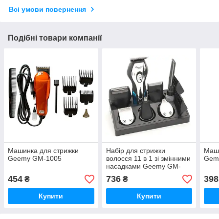
Всі умови повернення
Подібні товари компанії
Машинка для стрижки
Набір для стрижки
Маши
Geemy GM-1005
волосся 11 в 1 зі змінними
Gem
насадками Geemy GM-
562
454
736
398
₴
₴
Купити
Купити