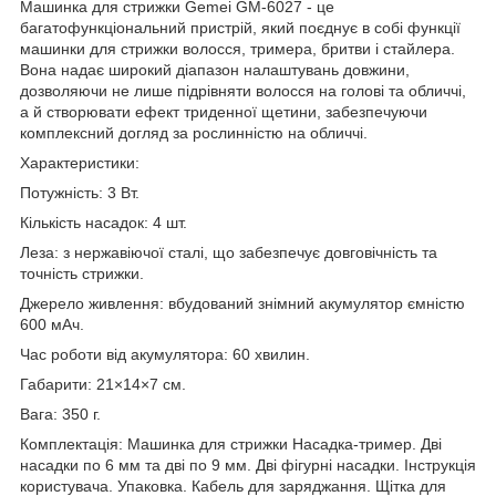
Машинка для стрижки Gemei GM-6027 - це
багатофункціональний пристрій, який поєднує в собі функції
машинки для стрижки волосся, тримера, бритви і стайлера.
Вона надає широкий діапазон налаштувань довжини,
дозволяючи не лише підрівняти волосся на голові та обличчі,
а й створювати ефект триденної щетини, забезпечуючи
комплексний догляд за рослинністю на обличчі.
Характеристики:
Потужність: 3 Вт.
Кількість насадок: 4 шт.
Леза: з нержавіючої сталі, що забезпечує довговічність та
точність стрижки.
Джерело живлення: вбудований знімний акумулятор ємністю
600 мАч.
Час роботи від акумулятора: 60 ​​хвилин.
Габарити: 21×14×7 см.
Вага: 350 г.
Комплектація: Машинка для стрижки Насадка-тример. Дві
насадки по 6 мм та дві по 9 мм. Дві фігурні насадки. Інструкція
користувача. Упаковка. Кабель для заряджання. Щітка для