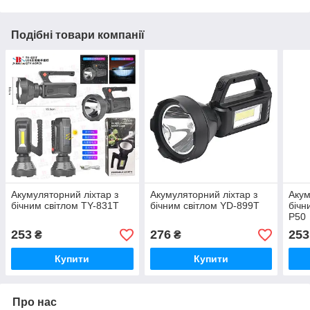
Подібні товари компанії
Акумуляторний ліхтар з
Акумуляторний ліхтар з
Акум
бічним світлом TY-831T
бічним світлом YD-899T
бічн
P50
253
276
253
₴
₴
Купити
Купити
Про нас