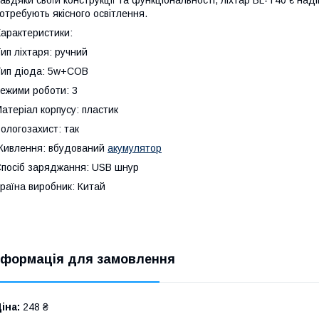
отребують якісного освітлення.
арактеристики:
ип ліхтаря: ручний
ип діода: 5w+COB
ежими роботи: 3
атеріал корпусу: пластик
ологозахист: так
ивлення: вбудований
акумулятор
посіб заряджання: USB шнур
раїна виробник: Китай
нформація для замовлення
іна:
248 ₴