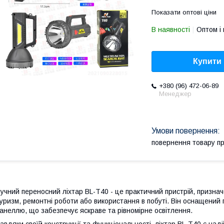
Показати оптові ціни
В наявності
Оптом і 
Купити
+380 (96) 472-06-89
Менеджер
повернення товару п
учний переносний ліхтар BL-T40 - це практичний пристрій, призначе
уризм, ремонтні роботи або використання в побуті. Він оснащений
анеллю, що забезпечує яскраве та рівномірне освітлення.
авдяки своїй конструкції та функціональності, ліхтар BL-T40 є над