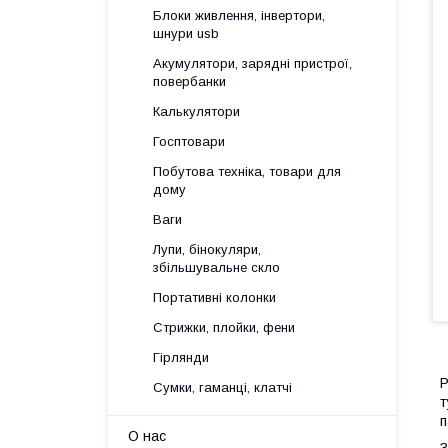
Блоки живлення, інвертори,
шнури usb
Акумулятори, зарядні пристрої,
повербанки
Калькулятори
Госптовари
Побутова техніка, товари для
дому
Ваги
Лупи, бінокуляри,
збільшувальне скло
Портативні колонки
Стрижки, плойки, фени
Гірлянди
Р
Сумки, гаманці, клатчі
т
п
О нас
З