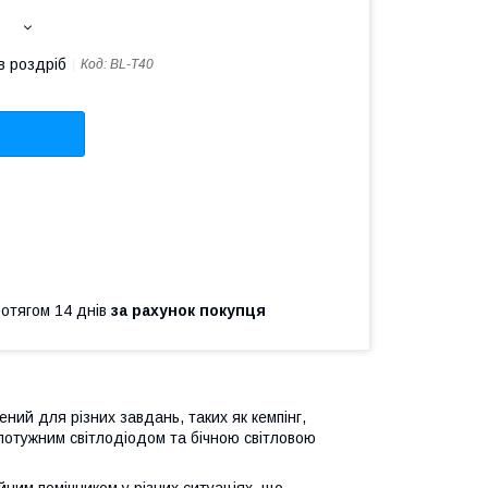
в роздріб
Код:
BL-T40
ротягом 14 днів
за рахунок покупця
ний для різних завдань, таких як кемпінг,
 потужним світлодіодом та бічною світловою
ійним помічником у різних ситуаціях, що