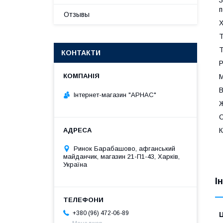
п
Отзывы
Х
Т
Т
КОНТАКТИ
Р
М
В
Інтернет-магазин "АРНАС"
Ж
С
К
Ринок Барабашово, афганський
майданчик, магазин 21-П1-43, Харків,
Україна
І
+380 (96) 472-06-89
Ц