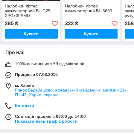
Налобний ліхтар
Налобний ліхтар
Нало
акумуляторний BL-G25-
акумуляторний BL-6603
акум
XPG+30SMD
руху
світ
285
322
258
₴
₴
Купити
Купити
Про нас
100% позитивних з 59 відгуків за рік
Працює з 07.08.2015
м. Харків
Ринок Барабашово, афганський майданчик, магазин 21-
П1-43, Харків, Україна
Контакти
Сьогодні працює з 08:00 до 14:00
Показати весь графік роботи