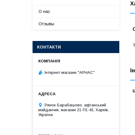
Х
О нас
Отзывы
Т
КОНТАКТИ
І
Інтернет-магазин "АРНАС"
Ц
Ринок Барабашово, афганський
майданчик, магазин 21-П1-43, Харків,
Україна