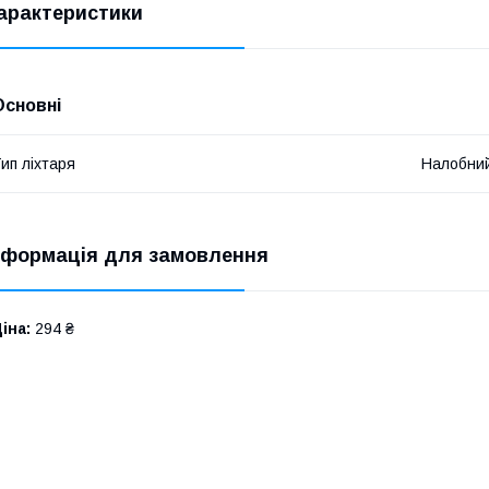
арактеристики
Основні
ип ліхтаря
Налобни
нформація для замовлення
іна:
294 ₴