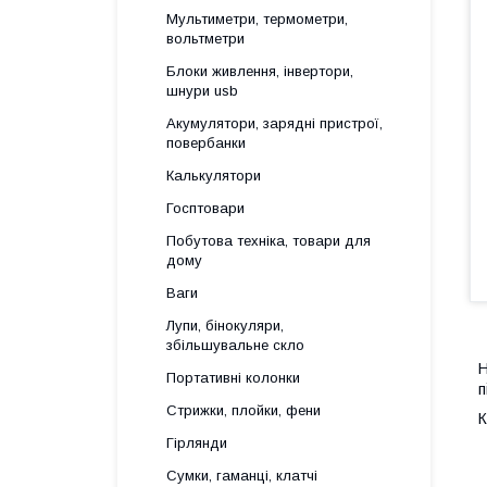
Мультиметри, термометри,
вольтметри
Блоки живлення, інвертори,
шнури usb
Акумулятори, зарядні пристрої,
повербанки
Калькулятори
Госптовари
Побутова техніка, товари для
дому
Ваги
Лупи, бінокуляри,
збільшувальне скло
Портативні колонки
п
Стрижки, плойки, фени
К
Гірлянди
Сумки, гаманці, клатчі