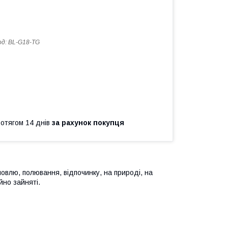
од:
BL-G18-TG
ротягом 14 днів
за рахунок покупця
овлю, полювання, відпочинку, на природі, на
ійно зайняті.