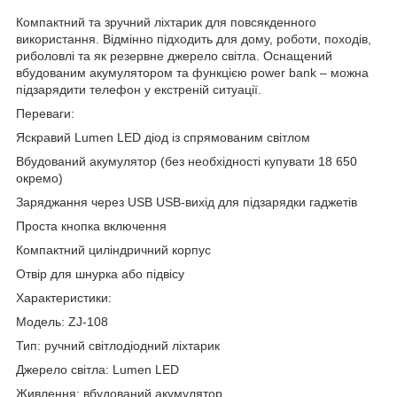
Компактний та зручний ліхтарик для повсякденного
використання. Відмінно підходить для дому, роботи, походів,
риболовлі та як резервне джерело світла. Оснащений
вбудованим акумулятором та функцією power bank – можна
підзарядити телефон у екстреній ситуації.
Переваги:
Яскравий Lumen LED діод із спрямованим світлом
Вбудований акумулятор (без необхідності купувати 18 650
окремо)
Заряджання через USB USB-вихід для підзарядки гаджетів
Проста кнопка включення
Компактний циліндричний корпус
Отвір для шнурка або підвісу
Характеристики:
Модель: ZJ-108
Тип: ручний світлодіодний ліхтарик
Джерело світла: Lumen LED
Живлення: вбудований акумулятор