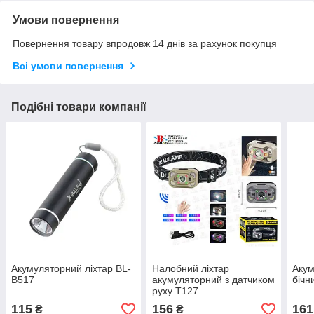
Умови повернення
Повернення товару впродовж 14 днів за рахунок покупця
Всі умови повернення
Подібні товари компанії
Акумуляторний ліхтар BL-
Налобний ліхтар
Акум
B517
акумуляторний з датчиком
бічн
руху T127
115
156
161
₴
₴