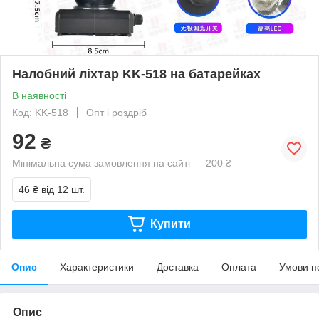
Налобний ліхтар KK-518 на батарейках
В наявності
Код: KK-518
Опт і роздріб
92
₴
Мінімальна сума замовлення на сайті — 200 ₴
46 ₴
від 12 шт.
Купити
Опис
Характеристики
Доставка
Оплата
Умови п
Опис