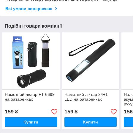
Всі умови повернення
Подібні товари компанії
Наметний ліхтар FT-6699
Наметний ліхтар 24+1
Нало
на батарейках
LED на батарейках
акум
руху
159
159
156
₴
₴
Купити
Купити