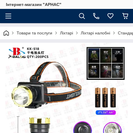
Інтернет-магазин "АРНАС"
Товари та послуги
Ліхтарі
Ліхтарі налобні
Станда