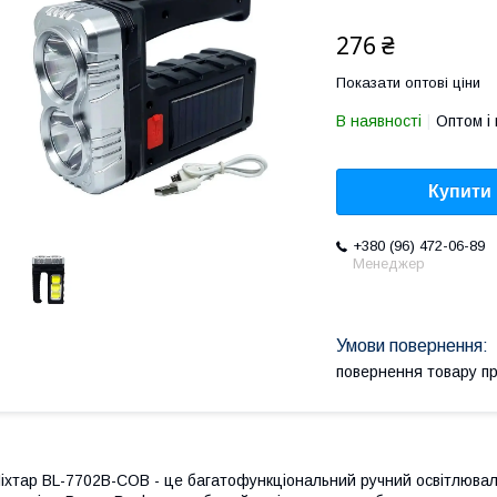
276 ₴
Показати оптові ціни
В наявності
Оптом і 
Купити
+380 (96) 472-06-89
Менеджер
повернення товару п
іхтар BL-7702B-COB - це багатофункціональний ручний освітлюв