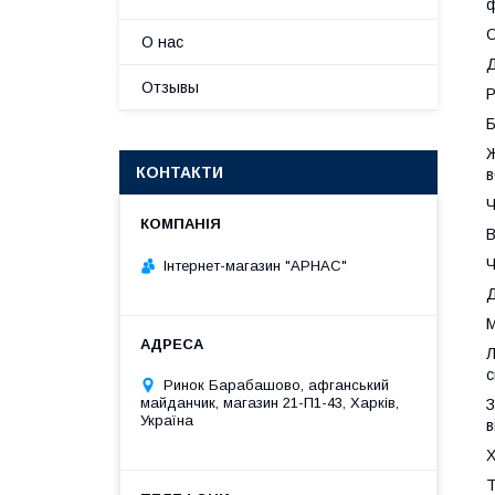
ф
О
О нас
Д
Отзывы
Р
Б
КОНТАКТИ
в
Ч
В
Ч
Інтернет-магазин "АРНАС"
Д
М
Л
с
Ринок Барабашово, афганський
майданчик, магазин 21-П1-43, Харків,
З
Україна
в
Х
Т