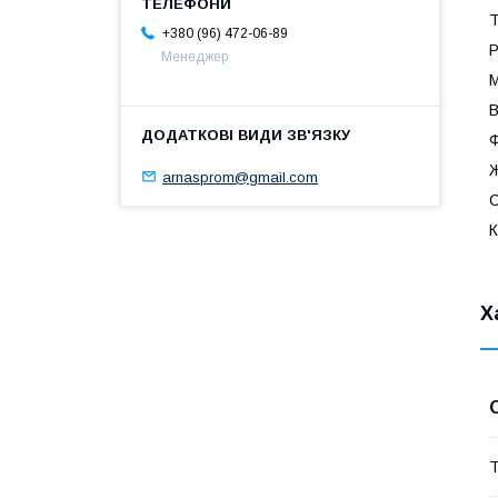
Т
+380 (96) 472-06-89
Р
Менеджер
М
В
Ф
Ж
arnasprom@gmail.com
С
К
Х
Т