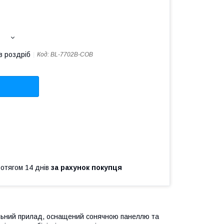
в роздріб
Код:
BL-7702B-COB
ротягом 14 днів
за рахунок покупця
альний прилад, оснащений сонячною панеллю та