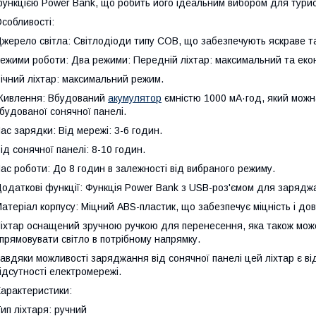
ункцією Power Bank, що робить його ідеальним вибором для туристі
собливості:
жерело світла: Світлодіоди типу COB, що забезпечують яскраве та 
ежими роботи: Два режими: Передній ліхтар: максимальний та еко
ічний ліхтар: максимальний режим.
Живлення: Вбудований
акумулятор
ємністю 1000 мА·год, який можн
будованої сонячної панелі.
ас зарядки: Від мережі: 3-6 годин.
ід сонячної панелі: 8-10 годин.
ас роботи: До 8 годин в залежності від вибраного режиму.
одаткові функції: Функція Power Bank з USB-роз'ємом для заряджа
атеріал корпусу: Міцний ABS-пластик, що забезпечує міцність і довг
іхтар оснащений зручною ручкою для перенесення, яка також може
прямовувати світло в потрібному напрямку.
авдяки можливості заряджання від сонячної панелі цей ліхтар є в
ідсутності електромережі.
арактеристики:
ип ліхтаря: ручний