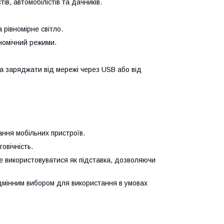
в, автомобілістів та дачників.
рівномірне світло.
номічний режими.
а заряджати від мережі через USB або від
ння мобільних пристроїв.
овічність.
 використовуватися як підставка, дозволяючи
ідмінним вибором для використання в умовах