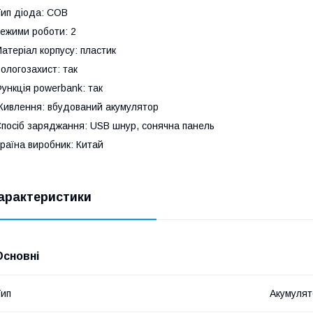
ип діода: COB
ежими роботи: 2
атеріал корпусу: пластик
ологозахист: так
ункція powerbank: так
ивлення: вбудований акумулятор
посіб заряджання: USB шнур, сонячна панель
раїна виробник: Китай
арактеристики
Основні
ип
Акумулят