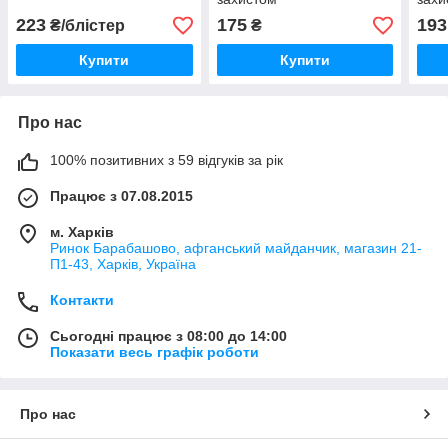
високострумовий (без
висо
223
175
193
₴/блістер
₴
пiптика)
пiпт
Купити
Купити
Про нас
100% позитивних з 59 відгуків за рік
Працює з 07.08.2015
м. Харків
Ринок Барабашово, афганський майданчик, магазин 21-
П1-43, Харків, Україна
Контакти
Сьогодні працює з 08:00 до 14:00
Показати весь графік роботи
Про нас