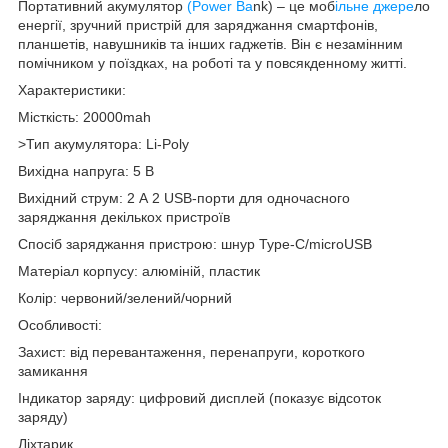
Портативний акумулятор
(Power Ba
nk) – це моб
ільне джере
ло
енергії, зручний пристрій для заряджання смартфонів,
планшетів, навушників та інших гаджетів. Він є незамінним
помічником у поїздках, на роботі та у повсякденному житті.
Характеристики:
Місткість: 20000mah
>Тип акумулятора: Li-Poly
Вихідна напруга: 5 В
Вихідний струм: 2 А 2 USB-порти для одночасного
заряджання декількох пристроїв
Спосіб заряджання пристрою: шнур Type-C/microUSB
Матеріал корпусу: алюміній, пластик
Колір: червоний/зелений/чорний
Особливості:
Захист: від перевантаження, перенапруги, короткого
замикання
Індикатор заряду: цифровий дисплей (показує відсоток
заряду)
Ліхтарик