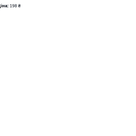
іна:
198 ₴