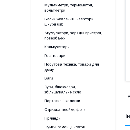
Мультиметри, термометри,
вольтметри
Блоки живлення, інвертори,
шнури usb
Акумулятори, зарядні пристрої,
повербанки
Калькулятори
Госптовари
Побутова техніка, товари для
дому
Ваги
Лупи, бінокуляри,
збільшувальне скло
А
Портативні колонки
Стрижки, плойки, фени
І
Гірлянди
Сумки, гаманці, клатчі