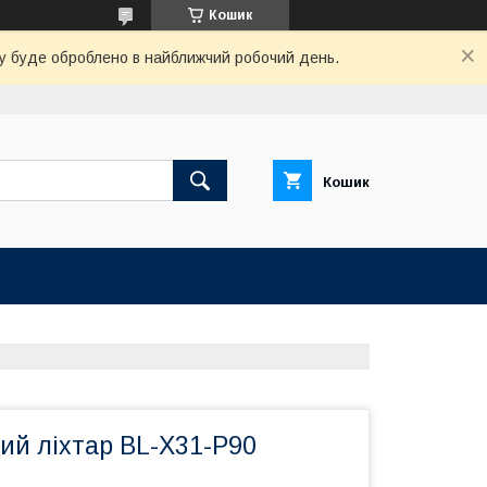
Кошик
вку буде оброблено в найближчий робочий день.
Кошик
ий ліхтар BL-X31-P90