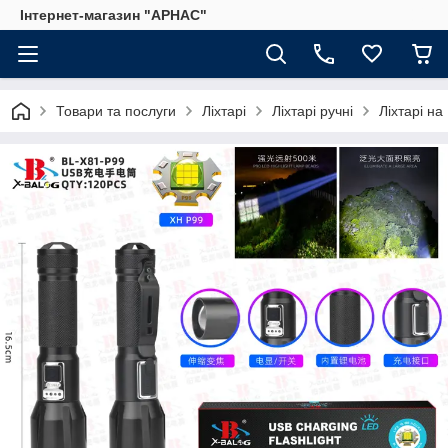
Інтернет-магазин "АРНАС"
Товари та послуги
Ліхтарі
Ліхтарі ручні
Ліхтарі на