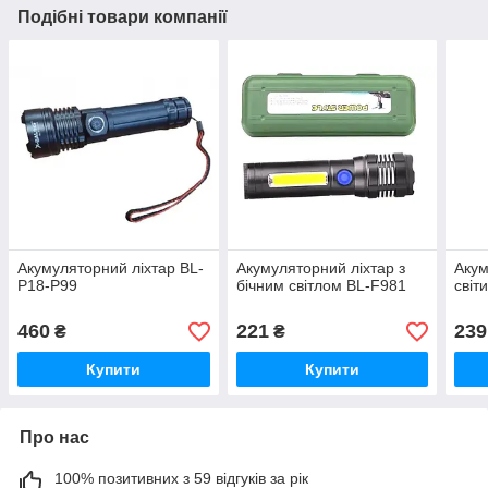
Подібні товари компанії
Акумуляторний ліхтар BL-
Акумуляторний ліхтар з
Акум
P18-P99
бічним світлом BL-F981
світ
460
221
239
₴
₴
Купити
Купити
Про нас
100% позитивних з 59 відгуків за рік