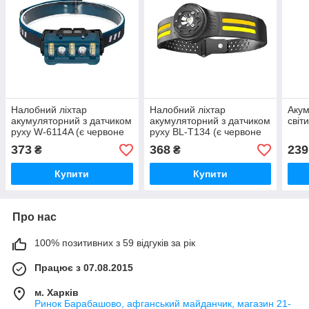
Налобний ліхтар
Налобний ліхтар
Акум
акумуляторний з датчиком
акумуляторний з датчиком
світ
руху W-6114A (є червоне
руху BL-T134 (є червоне
світло)
світло)
373
368
239
₴
₴
Купити
Купити
Про нас
100% позитивних з 59 відгуків за рік
Працює з 07.08.2015
м. Харків
Ринок Барабашово, афганський майданчик, магазин 21-